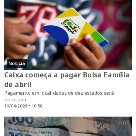
Noticia
Caixa começa a pagar Bolsa Família
de abril
Pagamento em localidades de dez estados será
unificado
16/04/2026 • 10:58