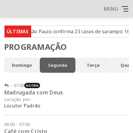
MENU
Estado de São Paulo confirma 23 casos de sarampo; 16 n
ÚLTIMAS
PROGRAMAÇÃO
Domingo
Segunda
Terça
Quar
-
07:00
AGORA
Madrugada com Deus
Locução por:
Locutor Padrão
06:00 - 07:00
Café com Cristo