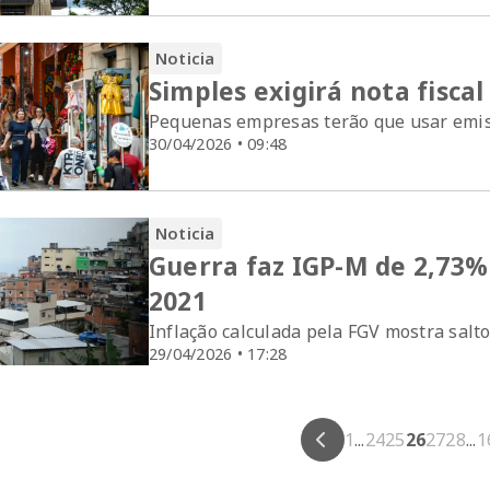
Noticia
Simples exigirá nota fisca
Pequenas empresas terão que usar emis
30/04/2026 • 09:48
Noticia
Guerra faz IGP-M de 2,73%
2021
Inflação calculada pela FGV mostra salto
29/04/2026 • 17:28
1
...
24
25
26
27
28
...
1