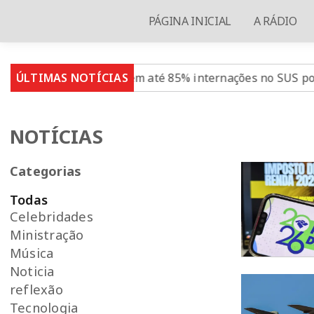
PÁGINA INICIAL
A RÁDIO
ento reduz em até 85% internações no SUS por fibrose cí
ÚLTIMAS NOTÍCIAS
NOTÍCIAS
Categorias
Todas
Celebridades
Ministração
Música
Noticia
reflexão
Tecnologia