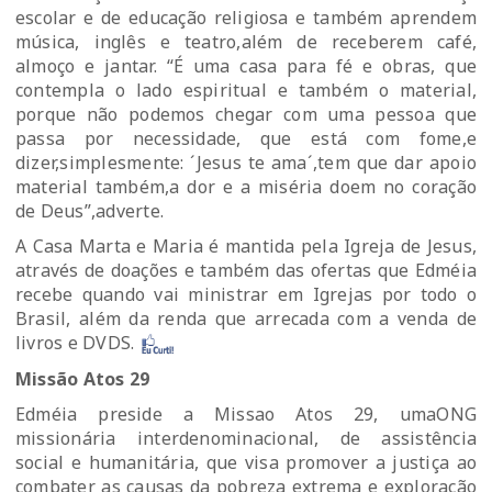
escolar e de educação religiosa e também aprendem
música, inglês e teatro,além de receberem café,
almoço e jantar. “É uma casa para fé e obras, que
contempla o lado espiritual e também o material,
porque não podemos chegar com uma pessoa que
passa por necessidade, que está com fome,e
dizer,simplesmente: ´Jesus te ama´,tem que dar apoio
material também,a dor e a miséria doem no coração
de Deus”,adverte.
A Casa Marta e Maria é mantida pela Igreja de Jesus,
através de doações e também das ofertas que Edméia
recebe quando vai ministrar em Igrejas por todo o
Brasil, além da renda que arrecada com a venda de
livros e DVDS.
Missão Atos 29
Edméia preside a Missao Atos 29, umaONG
missionária interdenominacional, de assistência
social e humanitária, que visa promover a justiça ao
combater as causas da pobreza extrema e exploração