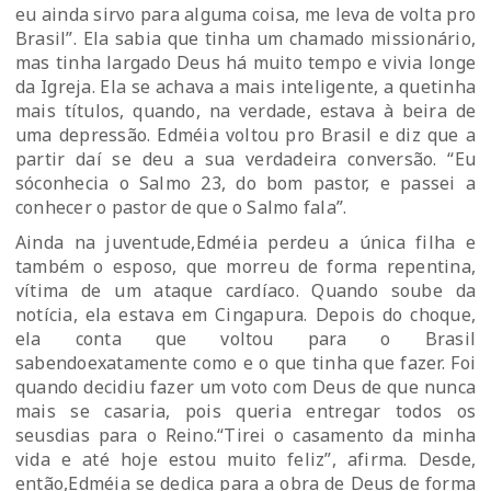
eu ainda sirvo para alguma coisa, me leva de volta pro
Brasil”. Ela sabia que tinha um chamado missionário,
mas tinha largado Deus há muito tempo e vivia longe
da Igreja. Ela se achava a mais inteligente, a quetinha
mais títulos, quando, na verdade, estava à beira de
uma depressão. Edméia voltou pro Brasil e diz que a
partir daí se deu a sua verdadeira conversão. “Eu
sóconhecia o Salmo 23, do bom pastor, e passei a
conhecer o pastor de que o Salmo fala”.
Ainda na juventude,Edméia perdeu a única filha e
também o esposo, que morreu de forma repentina,
vítima de um ataque cardíaco. Quando soube da
notícia, ela estava em Cingapura. Depois do choque,
ela conta que voltou para o Brasil
sabendoexatamente como e o que tinha que fazer. Foi
quando decidiu fazer um voto com Deus de que nunca
mais se casaria, pois queria entregar todos os
seusdias para o Reino.“Tirei o casamento da minha
vida e até hoje estou muito feliz”, afirma. Desde,
então,Edméia se dedica para a obra de Deus de forma