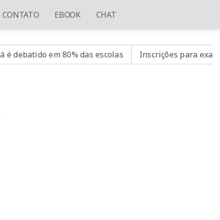
CONTATO
EBOOK
CHAT
em 80% das escolas
Inscrições para exame de proficiê
s