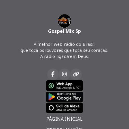
Gospel Mix Sp
A melhor web rádio do Brasil.
que toca os louvores que toca seu coração.
A rádio ligada em Deus.
PÁGINA INICIAL