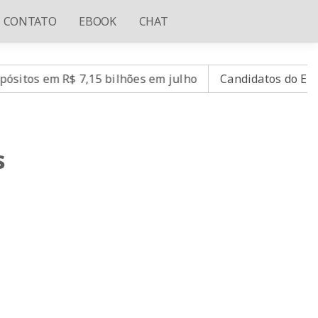
CONTATO
EBOOK
CHAT
15 bilhões em julho
Candidatos do Encceja 2026 podem 
s