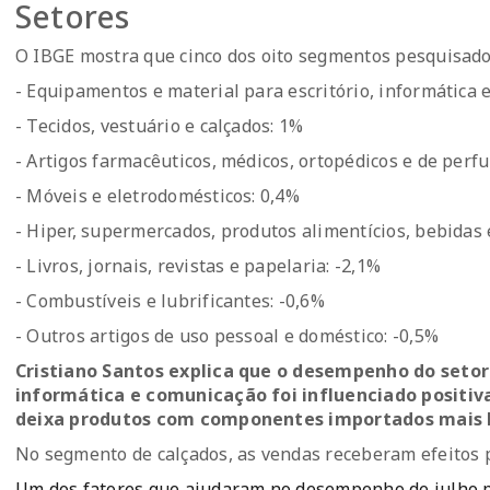
Setores
O IBGE mostra que cinco dos oito segmentos pesquisado
- Equipamentos e material para escritório, informática 
- Tecidos, vestuário e calçados: 1%
- Artigos farmacêuticos, médicos, ortopédicos e de perf
- Móveis e eletrodomésticos: 0,4%
- Hiper, supermercados, produtos alimentícios, bebidas 
- Livros, jornais, revistas e papelaria: -2,1%
- Combustíveis e lubrificantes: -0,6%
- Outros artigos de uso pessoal e doméstico: -0,5%
Cristiano Santos explica que o desempenho do setor
informática e comunicação foi influenciado positiv
deixa produtos com componentes importados mais ba
No segmento de calçados, as vendas receberam efeitos p
Um dos fatores que ajudaram no desempenho de julho pa