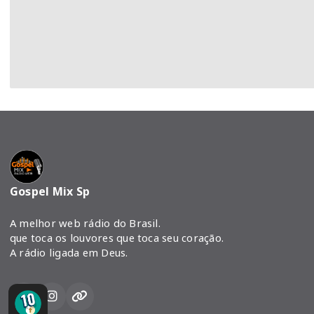
Gospel Mix Sp
A melhor web rádio do Brasil.
que toca os louvores que toca seu coração.
A rádio ligada em Deus.
arte 1
spel
top 10 gospel
Top 10 gospel - Parte 1