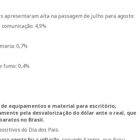
s apresentaram alta na passagem de julho para agosto:
e comunicação: 4,9%
umaria: 0,7%
e fumo: 0,4%
 de equipamentos e material para escritório,
amente pela desvalorização do dólar ante o real, que
ratos no Brasil.
ositivos do Dia dos Pais.
ra agosto foi a inflação
, segundo Santos, que ficou