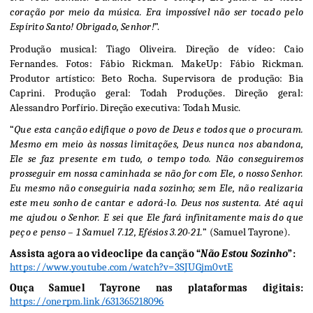
coração por meio da música. Era impossível não ser tocado pelo 
Espírito Santo! Obrigado, Senhor!
”.
Produção musical: Tiago Oliveira. Direção de vídeo: Caio 
Fernandes. Fotos: Fábio Rickman. MakeUp: Fábio Rickman. 
Produtor artístico: Beto Rocha. Supervisora de produção: Bia 
Caprini. Produção geral: Todah Produções. Direção geral: 
Alessandro Porfírio. Direção executiva: Todah Music. 
“
Que esta canção edifique o povo de Deus e todos que o procuram. 
Mesmo em meio às nossas limitações, Deus nunca nos abandona, 
Ele se faz presente em tudo, o tempo todo. Não conseguiremos 
prosseguir em nossa caminhada se não for com Ele, o nosso Senhor. 
Eu mesmo não conseguiria nada sozinho; sem Ele, não realizaria 
este meu sonho de cantar e adorá-lo. Deus nos sustenta. Até aqui 
me ajudou o Senhor. E sei que Ele fará infinitamente mais do que 
peço e penso – 1 Samuel 7.12, Efésios 3.20-21.
” (Samuel Tayrone).
Assista agora ao videoclipe da canção “
Não Estou Sozinho
”: 
https://www.youtube.com/watch?v=3SJUGjm0vtE
Ouça Samuel Tayrone nas plataformas digitais:
https://onerpm.link/631365218096