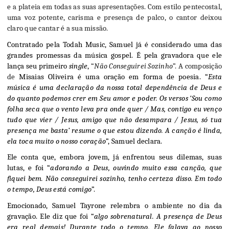
e a plateia em todas as suas apresentações. Com estilo pentecostal, 
uma voz potente, carisma e presença de palco, o cantor deixou 
claro que cantar é a sua missão. 
Contratado pela Todah Music, Samuel já é considerado uma das 
grandes promessas da música gospel. É pela gravadora que ele 
lança seu primeiro 
single
, 
“
Não Conseguirei Sozinho
”. A composição 
de 
Misaias Oliveira é uma oração em forma de poesia. “
Esta 
música é uma declaração da nossa total dependência de Deus e 
do quanto podemos crer em Seu amor e poder. Os versos ‘Sou como 
folha seca que o vento leva pra onde quer / Mas, contigo eu venço 
tudo que vier / Jesus, amigo que não desampara / Jesus, só tua 
presença me basta’ resume o que estou dizendo. A canção é linda, 
ela toca muito o nosso coração
”, Samuel declara. 
Ele conta que, embora jovem, já enfrentou seus dilemas, suas 
lutas, e foi “
adorando a Deus, ouvindo muito essa canção, que 
fiquei bem. Não conseguirei sozinho, tenho certeza disso. Em todo 
o tempo, Deus está comigo
”.
Emocionado, Samuel Tayrone relembra o ambiente no dia da 
gravação. Ele diz que foi “
algo sobrenatural. A presença de Deus 
era real demais! Durante todo o tempo, Ele falava ao nosso 