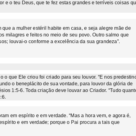
r e o teu Deus, que te fez estas grandes e terríveis coisas q
que a mulher estéril habite em casa, e seja alegre mãe de
los milagres e feitos no meio de seu povo. Outro salmo que
sos; louvai-o conforme a excelência da sua grandeza”.
 o que Ele criou foi criado para seu louvor. “E nos predestin
undo o beneplácito de sua vontade, para louvor da glória de
ésios 1:5-6. Toda criação deve louvar ao Criador. “Tudo quant
:6.
am em espírito e em verdade. “Mas a hora vem, e agora é,
spírito e em verdade; porque o Pai procura a tais que