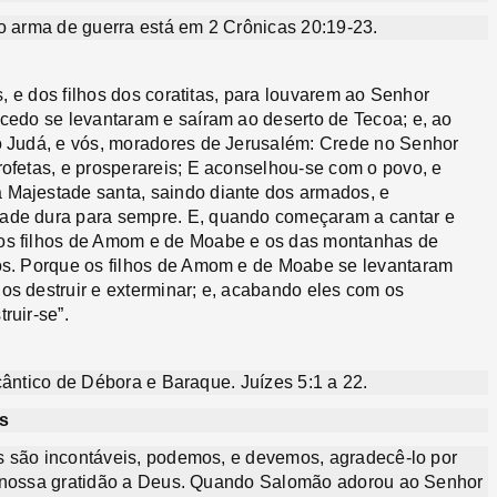
 arma de guerra está em 2 Crônicas 20:19-23.
s, e dos filhos dos coratitas, para louvarem ao Senhor
 cedo se levantaram e saíram ao deserto de Tecoa; e, ao
 ó Judá, e vós, moradores de Jerusalém: Crede no Senhor
rofetas, e prosperareis; E aconselhou-se com o povo, e
 Majestade santa, saindo diante dos armados, e
dade dura para sempre. E, quando começaram a cantar e
 os filhos de Amom e de Moabe e os das montanhas de
dos. Porque os filhos de Amom e de Moabe se levantaram
os destruir e exterminar; e, acabando eles com os
ruir-se”.
cântico de Débora e Baraque. Juízes 5:1 a 22.
s
s são incontáveis, podemos, e devemos, agradecê-lo por
s nossa gratidão a Deus. Quando Salomão adorou ao Senhor