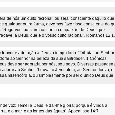
a de nós um culto racional, ou seja, consciente daquilo que
 qualquer outra forma, devemos fazer isso consciente do q
 “Rogo-vos, pois, irmãos, pela compaixão de Deus, que
gradável a Deus, que é o vosso culto racional”. Romanos 12:1.
r louvor e adoração a Deus o tempo todo. “Tributai ao Senhor
 adorai ao Senhor na beleza da sua santidade”. 1 Crônicas
eus deve ser adorada por nós, seu povo. Diversas passagen
 adorar ao Senhor. “Louva, ó Jerusalém, ao Senhor; louva, ó
 sua misericórdia, ou simplesmente por ser o único Deus que
de voz: Temei a Deus, e dai-lhe glória; porque é vinda a
erra, e o mar, e as fontes das águas”. Apocalipse 14:7.