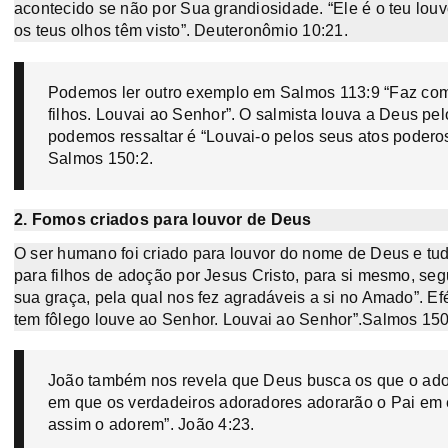
acontecido se não por Sua grandiosidade. “Ele é o teu louvo
os teus olhos têm visto”. Deuteronômio 10:21.
Podemos ler outro exemplo em Salmos 113:9 “Faz com 
filhos. Louvai ao Senhor”. O salmista louva a Deus pe
podemos ressaltar é “Louvai-o pelos seus atos podero
Salmos 150:2.
2. Fomos criados para louvor de Deus
O ser humano foi criado para louvor do nome de Deus e tudo
para filhos de adoção por Jesus Cristo, para si mesmo, seg
sua graça, pela qual nos fez agradáveis a si no Amado”. Ef
tem fôlego louve ao Senhor. Louvai ao Senhor”.Salmos 150
João também nos revela que Deus busca os que o ador
em que os verdadeiros adoradores adorarão o Pai em e
assim o adorem”. João 4:23.