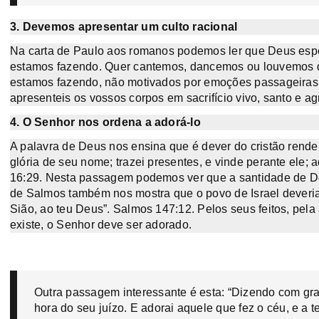
3. Devemos apresentar um culto racional
Na carta de Paulo aos romanos podemos ler que Deus esper
estamos fazendo. Quer cantemos, dancemos ou louvemos de
estamos fazendo, não motivados por emoções passageiras.
apresenteis os vossos corpos em sacrifício vivo, santo e a
4. O Senhor nos ordena a adorá-lo
A palavra de Deus nos ensina que é dever do cristão rende
glória de seu nome; trazei presentes, e vinde perante ele;
16:29. Nesta passagem podemos ver que a santidade de D
de Salmos também nos mostra que o povo de Israel deveria
Sião, ao teu Deus”. Salmos 147:12. Pelos seus feitos, pela
existe, o Senhor deve ser adorado.
Outra passagem interessante é esta: “Dizendo com gran
hora do seu juízo. E adorai aquele que fez o céu, e a t