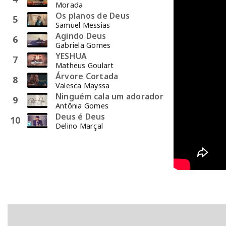
Morada
Os planos de Deus
5
Samuel Messias
Agindo Deus
6
Gabriela Gomes
YESHUA
7
Matheus Goulart
Árvore Cortada
8
Valesca Mayssa
Ninguém cala um adorador
9
Antônia Gomes
Deus é Deus
10
Delino Marçal