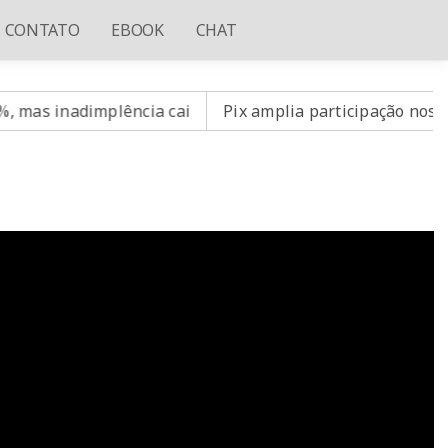
CONTATO
EBOOK
CHAT
 inadimplência cai
Pix amplia participação nos pagam