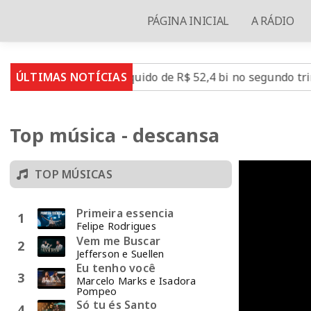
PÁGINA INICIAL
A RÁDIO
robras tem lucro líquido de R$ 52,4 bi no segundo trimestr
ÚLTIMAS NOTÍCIAS
Top música - descansa
TOP MÚSICAS
Primeira essencia
1
Felipe Rodrigues
Vem me Buscar
2
Jefferson e Suellen
Eu tenho você
3
Marcelo Marks e Isadora
Pompeo
Só tu és Santo
4