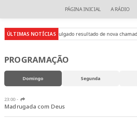
PÁGINA INICIAL
A RÁDIO
ÚLTIMAS NOTÍCIAS
Prouni 2026: divulgado resultado de nova chamada pa
PROGRAMAÇÃO
Domingo
Segunda
23:00
-
Madrugada com Deus